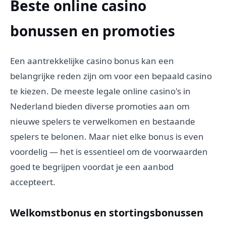
Beste online casino
bonussen en promoties
Een aantrekkelijke casino bonus kan een
belangrijke reden zijn om voor een bepaald casino
te kiezen. De meeste legale online casino's in
Nederland bieden diverse promoties aan om
nieuwe spelers te verwelkomen en bestaande
spelers te belonen. Maar niet elke bonus is even
voordelig — het is essentieel om de voorwaarden
goed te begrijpen voordat je een aanbod
accepteert.
Welkomstbonus en stortingsbonussen