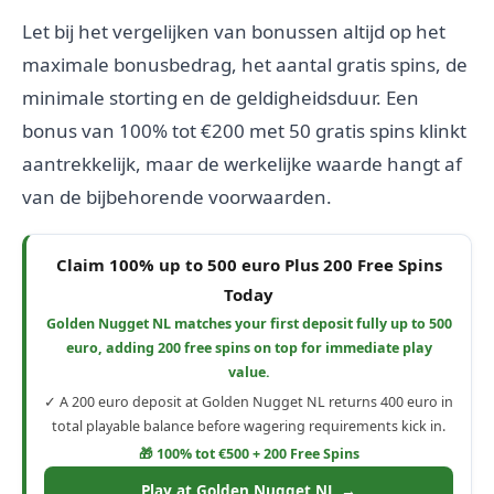
Let bij het vergelijken van bonussen altijd op het
maximale bonusbedrag, het aantal gratis spins, de
minimale storting en de geldigheidsduur. Een
bonus van 100% tot €200 met 50 gratis spins klinkt
aantrekkelijk, maar de werkelijke waarde hangt af
van de bijbehorende voorwaarden.
Claim 100% up to 500 euro Plus 200 Free Spins
Today
Golden Nugget NL matches your first deposit fully up to 500
euro, adding 200 free spins on top for immediate play
value.
✓ A 200 euro deposit at Golden Nugget NL returns 400 euro in
total playable balance before wagering requirements kick in.
🎁 100% tot €500 + 200 Free Spins
Play at Golden Nugget NL →