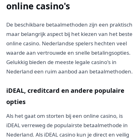
online casino's
De beschikbare betaalmethoden zijn een praktisch
maar belangrijk aspect bij het kiezen van het beste
online casino. Nederlandse spelers hechten veel
waarde aan vertrouwde en snelle betalingsopties.
Gelukkig bieden de meeste legale casino's in
Nederland een ruim aanbod aan betaalmethoden.
iDEAL, creditcard en andere populaire
opties
Als het gaat om storten bij een online casino, is
iDEAL verreweg de populairste betaalmethode in
Nederland. Als iDEAL casino kun je direct en veilig