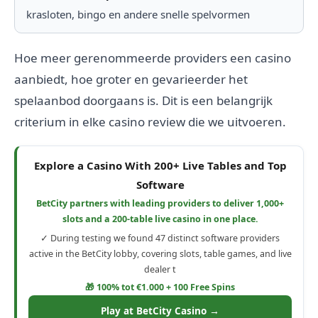
krasloten, bingo en andere snelle spelvormen
Hoe meer gerenommeerde providers een casino
aanbiedt, hoe groter en gevarieerder het
spelaanbod doorgaans is. Dit is een belangrijk
criterium in elke casino review die we uitvoeren.
Explore a Casino With 200+ Live Tables and Top
Software
BetCity partners with leading providers to deliver 1,000+
slots and a 200-table live casino in one place.
✓ During testing we found 47 distinct software providers
active in the BetCity lobby, covering slots, table games, and live
dealer t
🎁 100% tot €1.000 + 100 Free Spins
Play at BetCity Casino →