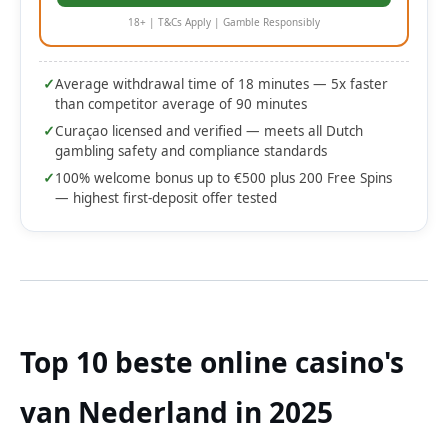
18+ | T&Cs Apply | Gamble Responsibly
✓
Average withdrawal time of 18 minutes — 5x faster
than competitor average of 90 minutes
✓
Curaçao licensed and verified — meets all Dutch
gambling safety and compliance standards
✓
100% welcome bonus up to €500 plus 200 Free Spins
— highest first-deposit offer tested
Top 10 beste online casino's
van Nederland in 2025