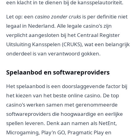
een klacht in te dienen bij de kansspelautoriteit.
Let op: een
casino zonder cruks
is per definitie niet
legaal in Nederland. Alle legale casino's zijn
verplicht aangesloten bij het Centraal Register
Uitsluiting Kansspelen (CRUKS), wat een belangrijk
onderdeel is van verantwoord gokken.
Spelaanbod en softwareproviders
Het spelaanbod is een doorslaggevende factor bij
het kiezen van het beste online casino. De top
casino's werken samen met gerenommeerde
softwareproviders die hoogwaardige en eerlijke
spellen leveren. Denk aan namen als NetEnt,
Microgaming, Play'n GO, Pragmatic Play en