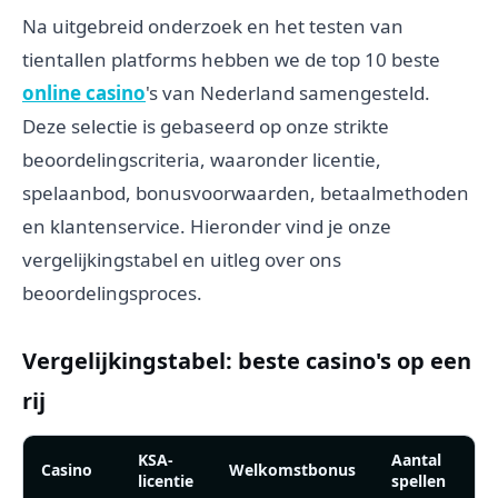
Na uitgebreid onderzoek en het testen van
tientallen platforms hebben we de top 10 beste
online casino
's van Nederland samengesteld.
Deze selectie is gebaseerd op onze strikte
beoordelingscriteria, waaronder licentie,
spelaanbod, bonusvoorwaarden, betaalmethoden
en klantenservice. Hieronder vind je onze
vergelijkingstabel en uitleg over ons
beoordelingsproces.
Vergelijkingstabel: beste casino's op een
rij
KSA-
Aantal
Casino
Welkomstbonus
Ui
licentie
spellen