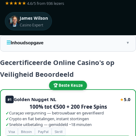
★★★★★
4.6/5 from 936 lezers
James Wilson
Casino Expert
☰
Inhoudsopgave
▼
Gecertificeerde Online Casino's op
Veiligheid Beoordeeld
🏆 Beste Keuze
Golden Nugget NL
5.0
★
#1
100% tot €500 + 200 Free Spins
✓
Curaçao vergunning — betrouwbaar en geverifieerd
✓
Crypto en fiat betalingen, instant stortingen
✓
Snelste uitbetaling — gemiddeld ~18 minuten
Visa
Bitcoin
PayPal
Skrill