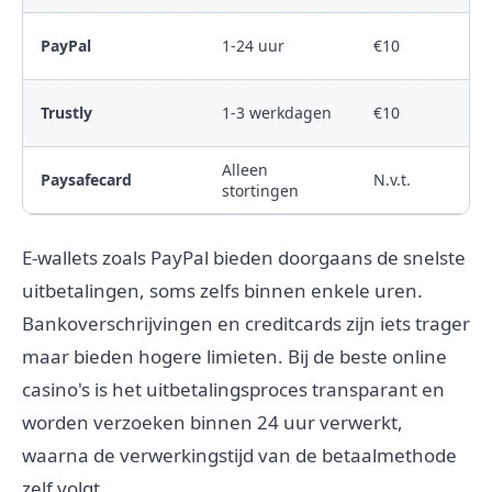
PayPal
1-24 uur
€10
Trustly
1-3 werkdagen
€10
Alleen
Paysafecard
N.v.t.
stortingen
E-wallets zoals PayPal bieden doorgaans de snelste
uitbetalingen, soms zelfs binnen enkele uren.
Bankoverschrijvingen en creditcards zijn iets trager
maar bieden hogere limieten. Bij de beste online
casino's is het uitbetalingsproces transparant en
worden verzoeken binnen 24 uur verwerkt,
waarna de verwerkingstijd van de betaalmethode
zelf volgt.