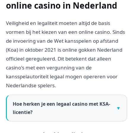
online casino in Nederland
Veiligheid en legaliteit moeten altijd de basis
vormen bij het kiezen van een online casino. Sinds
de invoering van de Wet kansspelen op afstand
(Koa) in oktober 2021 is online gokken Nederland
officieel gereguleerd. Dit betekent dat alleen
casino's met een vergunning van de
kansspelautoriteit legaal mogen opereren voor
Nederlandse spelers.
Hoe herken je een legaal casino met KSA-
▼
licentie?