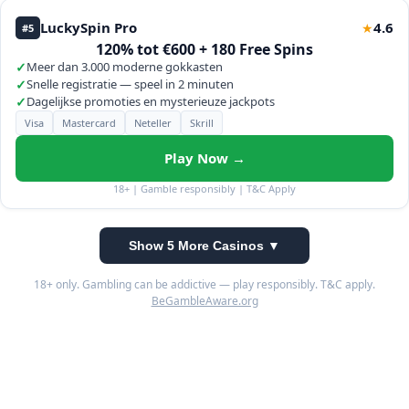
LuckySpin Pro
4.6
★
#5
120% tot €600 + 180 Free Spins
✓
Meer dan 3.000 moderne gokkasten
✓
Snelle registratie — speel in 2 minuten
✓
Dagelijkse promoties en mysterieuze jackpots
Visa
Mastercard
Neteller
Skrill
Play Now →
18+ | Gamble responsibly | T&C Apply
Show 5 More Casinos ▼
18+ only. Gambling can be addictive — play responsibly. T&C apply.
BeGambleAware.org