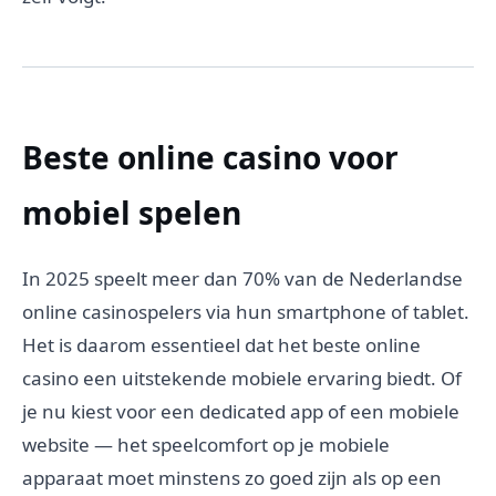
Beste online casino voor
mobiel spelen
In 2025 speelt meer dan 70% van de Nederlandse
online casinospelers via hun smartphone of tablet.
Het is daarom essentieel dat het beste online
casino een uitstekende mobiele ervaring biedt. Of
je nu kiest voor een dedicated app of een mobiele
website — het speelcomfort op je mobiele
apparaat moet minstens zo goed zijn als op een