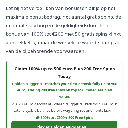
Let bij het vergelijken van bonussen altijd op het
maximale bonusbedrag, het aantal gratis spins, de
minimale storting en de geldigheidsduur. Een
bonus van 100% tot €200 met 50 gratis spins klinkt
aantrekkelijk, maar de werkelijke waarde hangt af
van de bijbehorende voorwaarden.
Claim 100% up to 500 euro Plus 200 Free Spins
Today
Golden Nugget NL matches your first deposit fully up to 500
euro, adding 200 free spins on top for immediate play
value.
✓ A 200 euro deposit at Golden Nugget NL returns 400 euro in
total playable balance before wagering requirements kick in.
🎁 100% tot €500 + 200 Free Spins
Play at Golden Nugget NL →