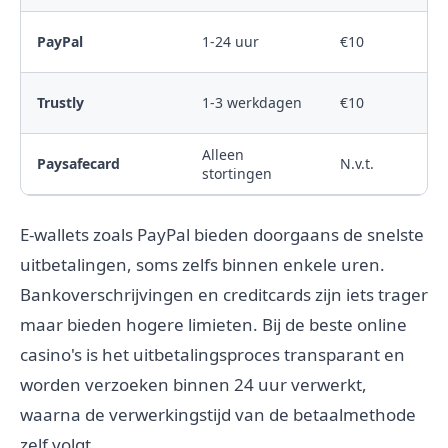
PayPal
1-24 uur
€10
Trustly
1-3 werkdagen
€10
Alleen
Paysafecard
N.v.t.
stortingen
E-wallets zoals PayPal bieden doorgaans de snelste
uitbetalingen, soms zelfs binnen enkele uren.
Bankoverschrijvingen en creditcards zijn iets trager
maar bieden hogere limieten. Bij de beste online
casino's is het uitbetalingsproces transparant en
worden verzoeken binnen 24 uur verwerkt,
waarna de verwerkingstijd van de betaalmethode
zelf volgt.