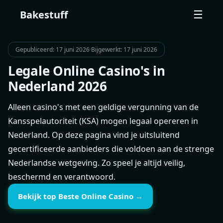
Bakestuff
☰
Gepubliceerd: 17 juni 2026
·
Bijgewerkt: 17 juni 2026
Legale Online Casino's in
Nederland 2026
Alleen casino's met een geldige vergunning van de
Kansspelautoriteit (KSA) mogen legaal opereren in
Nederland. Op deze pagina vind je uitsluitend
gecertificeerde aanbieders die voldoen aan de strenge
Nederlandse wetgeving. Zo speel je altijd veilig,
beschermd en verantwoord.
Bekijk top Beste Online Casino →