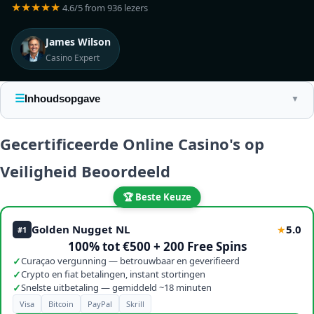
★★★★★
4.6/5 from 936 lezers
James Wilson
Casino Expert
☰
Inhoudsopgave
▼
Gecertificeerde Online Casino's op
Veiligheid Beoordeeld
🏆 Beste Keuze
Golden Nugget NL
5.0
★
#1
100% tot €500 + 200 Free Spins
✓
Curaçao vergunning — betrouwbaar en geverifieerd
✓
Crypto en fiat betalingen, instant stortingen
✓
Snelste uitbetaling — gemiddeld ~18 minuten
Visa
Bitcoin
PayPal
Skrill