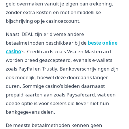
geld overmaken vanuit je eigen bankrekening,
zonder extra kosten en met onmiddellijke
bijschrijving op je casinoaccount.
Naast iDEAL zijn er diverse andere
betaalmethoden beschikbaar bij de
beste online
casino
's. Creditcards zoals Visa en Mastercard
worden breed geaccepteerd, evenals e-wallets
zoals PayPal en Trustly. Bankoverschrijvingen zijn
ook mogelijk, hoewel deze doorgaans langer
duren. Sommige casino's bieden daarnaast
prepaid kaarten aan zoals Paysafecard, wat een
goede optie is voor spelers die liever niet hun
bankgegevens delen.
De meeste betaalmethoden kennen geen