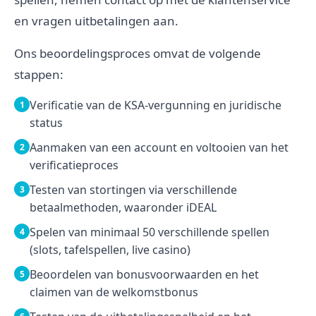
en vragen uitbetalingen aan.
Ons beoordelingsproces omvat de volgende
stappen:
Verificatie van de KSA-vergunning en juridische
status
Aanmaken van een account en voltooien van het
verificatieproces
Testen van stortingen via verschillende
betaalmethoden, waaronder iDEAL
Spelen van minimaal 50 verschillende spellen
(slots, tafelspellen, live casino)
Beoordelen van bonusvoorwaarden en het
claimen van de welkomstbonus