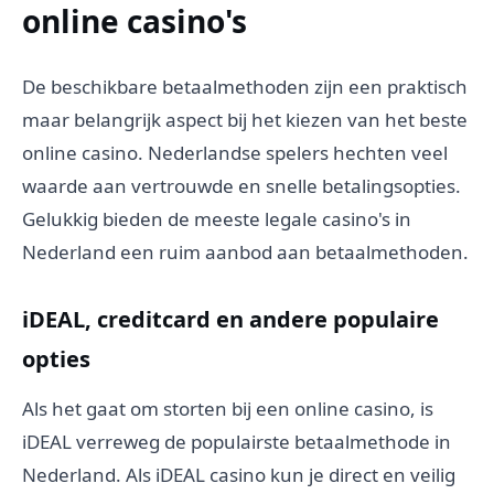
online casino's
De beschikbare betaalmethoden zijn een praktisch
maar belangrijk aspect bij het kiezen van het beste
online casino. Nederlandse spelers hechten veel
waarde aan vertrouwde en snelle betalingsopties.
Gelukkig bieden de meeste legale casino's in
Nederland een ruim aanbod aan betaalmethoden.
iDEAL, creditcard en andere populaire
opties
Als het gaat om storten bij een online casino, is
iDEAL verreweg de populairste betaalmethode in
Nederland. Als iDEAL casino kun je direct en veilig