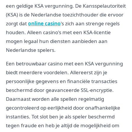
een geldige KSA vergunning. De Kansspelautoriteit
(KSA) is de Nederlandse toezichthouder die ervoor
zorgt dat
online casino
's zich aan strenge regels
houden. Alleen casino's met een KSA-licentie
mogen legaal hun diensten aanbieden aan
Nederlandse spelers.
Een betrouwbaar casino met een KSA vergunning
biedt meerdere voordelen. Allereerst zijn je
persoonlijke gegevens en financiële transacties
beschermd door geavanceerde SSL-encryptie.
Daarnaast worden alle spellen regelmatig
gecontroleerd op eerlijkheid door onafhankelijke
instanties. Tot slot ben je als speler beschermd
tegen fraude en heb je altijd de mogelijkheid om