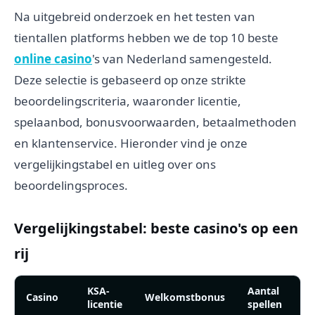
Na uitgebreid onderzoek en het testen van
tientallen platforms hebben we de top 10 beste
online casino
's van Nederland samengesteld.
Deze selectie is gebaseerd op onze strikte
beoordelingscriteria, waaronder licentie,
spelaanbod, bonusvoorwaarden, betaalmethoden
en klantenservice. Hieronder vind je onze
vergelijkingstabel en uitleg over ons
beoordelingsproces.
Vergelijkingstabel: beste casino's op een
rij
KSA-
Aantal
Casino
Welkomstbonus
Ui
licentie
spellen