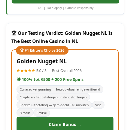
18+ | T&Cs Apply | Gamble Responsibly
🏆 Our Testing Verdict: Golden Nugget NL Is
The Best Online Casino in NL
🏆 #1 Editor's Choice 2026
Golden Nugget NL
★★★★★
5.0 / 5 — Best Overall 2026
🎁 100% tot €500 + 200 Free Spins
Curaçao vergunning — betrouwbaar en geverifieerd
Crypto en fiat betalingen, instant stortingen
Snelste uitbetaling — gemiddeld ~18 minuten
Visa
Bitcoin
PayPal
Claim Bonus →