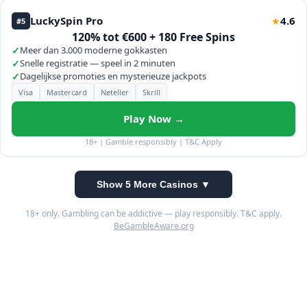
LuckySpin Pro
4.6
★
#5
120% tot €600 + 180 Free Spins
✓
Meer dan 3.000 moderne gokkasten
✓
Snelle registratie — speel in 2 minuten
✓
Dagelijkse promoties en mysterieuze jackpots
Visa
Mastercard
Neteller
Skrill
Play Now →
18+ | Gamble responsibly | T&C Apply
Show 5 More Casinos ▼
18+ only. Gambling can be addictive — play responsibly. T&C apply.
BeGambleAware.org