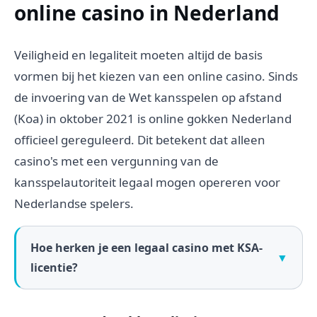
online casino in Nederland
Veiligheid en legaliteit moeten altijd de basis
vormen bij het kiezen van een online casino. Sinds
de invoering van de Wet kansspelen op afstand
(Koa) in oktober 2021 is online gokken Nederland
officieel gereguleerd. Dit betekent dat alleen
casino's met een vergunning van de
kansspelautoriteit legaal mogen opereren voor
Nederlandse spelers.
Hoe herken je een legaal casino met KSA-
▼
licentie?