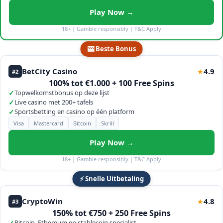
Play Now →
18+ | Gamble responsibly | T&C Apply
🎰 Beste Bonus
BetCity Casino
4.9
★
#2
100% tot €1.000 + 100 Free Spins
✓
Topwelkomstbonus op deze lijst
✓
Live casino met 200+ tafels
✓
Sportsbetting en casino op één platform
Visa
Mastercard
Bitcoin
Skrill
Play Now →
18+ | Gamble responsibly | T&C Apply
⚡ Snelle Uitbetaling
CryptoWin
4.8
★
#3
150% tot €750 + 250 Free Spins
✓
Bitcoin, Ethereum en stablecoin specialist