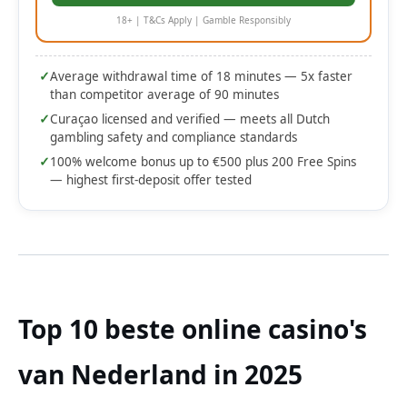
18+ | T&Cs Apply | Gamble Responsibly
✓
Average withdrawal time of 18 minutes — 5x faster
than competitor average of 90 minutes
✓
Curaçao licensed and verified — meets all Dutch
gambling safety and compliance standards
✓
100% welcome bonus up to €500 plus 200 Free Spins
— highest first-deposit offer tested
Top 10 beste online casino's
van Nederland in 2025