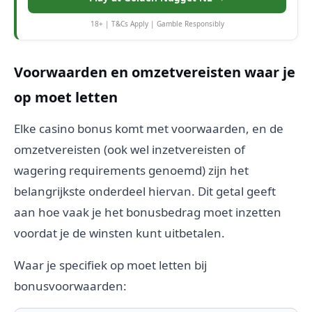
18+ | T&Cs Apply | Gamble Responsibly
Voorwaarden en omzetvereisten waar je
op moet letten
Elke casino bonus komt met voorwaarden, en de
omzetvereisten (ook wel inzetvereisten of
wagering requirements genoemd) zijn het
belangrijkste onderdeel hiervan. Dit getal geeft
aan hoe vaak je het bonusbedrag moet inzetten
voordat je de winsten kunt uitbetalen.
Waar je specifiek op moet letten bij
bonusvoorwaarden: