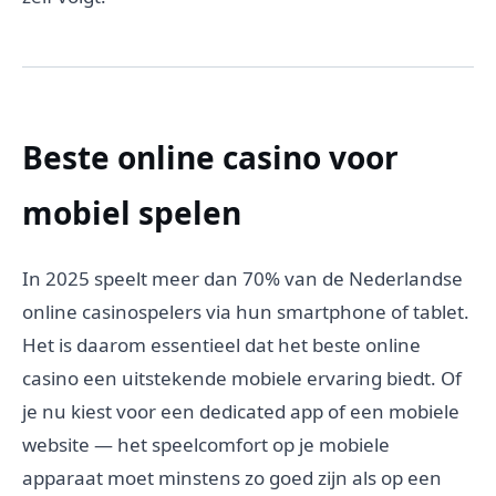
Beste online casino voor
mobiel spelen
In 2025 speelt meer dan 70% van de Nederlandse
online casinospelers via hun smartphone of tablet.
Het is daarom essentieel dat het beste online
casino een uitstekende mobiele ervaring biedt. Of
je nu kiest voor een dedicated app of een mobiele
website — het speelcomfort op je mobiele
apparaat moet minstens zo goed zijn als op een