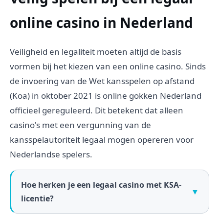
online casino in Nederland
Veiligheid en legaliteit moeten altijd de basis
vormen bij het kiezen van een online casino. Sinds
de invoering van de Wet kansspelen op afstand
(Koa) in oktober 2021 is online gokken Nederland
officieel gereguleerd. Dit betekent dat alleen
casino's met een vergunning van de
kansspelautoriteit legaal mogen opereren voor
Nederlandse spelers.
Hoe herken je een legaal casino met KSA-
▼
licentie?