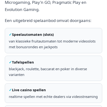
Microgaming, Play'n GO, Pragmatic Play en
Evolution Gaming.
Een uitgebreid spelaanbod omvat doorgaans:
Speelautomaten (slots)
van klassieke fruitautomaten tot moderne videoslots
met bonusrondes en jackpots
Tafelspellen
blackjack, roulette, baccarat en poker in diverse
varianten
Live casino spellen
realtime spellen met echte dealers via videostreaming