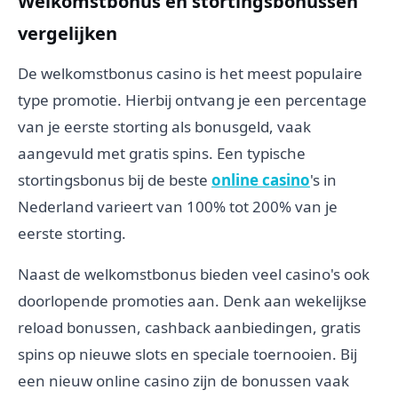
Welkomstbonus en stortingsbonussen
vergelijken
De welkomstbonus casino is het meest populaire
type promotie. Hierbij ontvang je een percentage
van je eerste storting als bonusgeld, vaak
aangevuld met gratis spins. Een typische
stortingsbonus bij de beste
online casino
's in
Nederland varieert van 100% tot 200% van je
eerste storting.
Naast de welkomstbonus bieden veel casino's ook
doorlopende promoties aan. Denk aan wekelijkse
reload bonussen, cashback aanbiedingen, gratis
spins op nieuwe slots en speciale toernooien. Bij
een nieuw online casino zijn de bonussen vaak