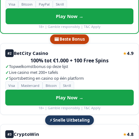
Visa
Bitcoin
PayPal
Skrill
Play Now →
18+ | Gamble responsibly | T&C Apply
🎰 Beste Bonus
BetCity Casino
4.9
★
#2
100% tot €1.000 + 100 Free Spins
✓
Topwelkomstbonus op deze lijst
✓
Live casino met 200+ tafels
✓
Sportsbetting en casino op één platform
Visa
Mastercard
Bitcoin
Skrill
Play Now →
18+ | Gamble responsibly | T&C Apply
⚡ Snelle Uitbetaling
CryptoWin
4.8
★
#3