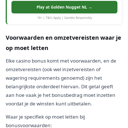
Play at Golden Nugget NL →
18+ | T&Cs Apply | Gamble Responsibly
Voorwaarden en omzetvereisten waar je
op moet letten
Elke casino bonus komt met voorwaarden, en de
omzetvereisten (ook wel inzetvereisten of
wagering requirements genoemd) zijn het
belangrijkste onderdeel hiervan. Dit getal geeft
aan hoe vaak je het bonusbedrag moet inzetten
voordat je de winsten kunt uitbetalen.
Waar je specifiek op moet letten bij
bonusvoorwaarden: