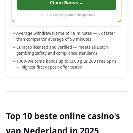
Claim Bonus →
18+ | T&Cs Apply | Gamble Responsibly
✓
Average withdrawal time of 18 minutes — 5x faster
than competitor average of 90 minutes
✓
Curaçao licensed and verified — meets all Dutch
gambling safety and compliance standards
✓
100% welcome bonus up to €500 plus 200 Free Spins
— highest first-deposit offer tested
Top 10 beste online casino's
van Nederland in 2025