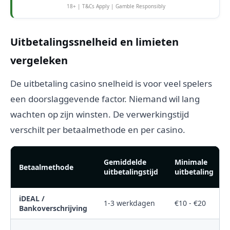
18+ | T&Cs Apply | Gamble Responsibly
Uitbetalingssnelheid en limieten
vergeleken
De uitbetaling casino snelheid is voor veel spelers
een doorslaggevende factor. Niemand wil lang
wachten op zijn winsten. De verwerkingstijd
verschilt per betaalmethode en per casino.
Gemiddelde
Minimale
Betaalmethode
uitbetalingstijd
uitbetaling
iDEAL /
1-3 werkdagen
€10 - €20
Bankoverschrijving