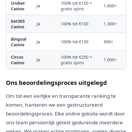
Unibet
100% tot €150 +
Ja
1.600+
1
Casino
gratis spins
bet365
Ja
100% tot €100
1.300+
1
Casino
Bingoal
Ja
100% tot €150
900+
2
Casino
Circus
100% tot €250 +
Ja
1.000+
2
Casino
gratis spins
Ons beoordelingsproces uitgelegd
Om tot een eerlijke en transparante ranking te
komen, hanteren we een gestructureerd
beoordelingsproces. Elke online goksite wordt door
ons team persoonlijk getest gedurende meerdere
weken. We maken echte stortingen, spelen diverse