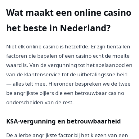
Wat maakt een online casino
het beste in Nederland?
Niet elk online casino is hetzelfde. Er zijn tientallen
factoren die bepalen of een casino echt de moeite
waard is. Van de vergunning tot het spelaanbod en
van de klantenservice tot de uitbetalingssnelheid
— alles telt mee. Hieronder bespreken we de twee
belangrijkste pijlers die een betrouwbaar casino
onderscheiden van de rest.
KSA-vergunning en betrouwbaarheid
De allerbelangrijkste factor bij het kiezen van een