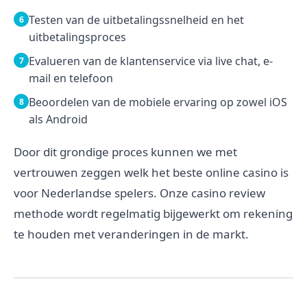
Testen van de uitbetalingssnelheid en het
uitbetalingsproces
Evalueren van de klantenservice via live chat, e-
mail en telefoon
Beoordelen van de mobiele ervaring op zowel iOS
als Android
Door dit grondige proces kunnen we met
vertrouwen zeggen welk het beste online casino is
voor Nederlandse spelers. Onze casino review
methode wordt regelmatig bijgewerkt om rekening
te houden met veranderingen in de markt.