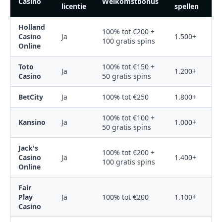
Casino
Welkomstbonus
Ui
licentie
spellen
Holland
100% tot €200 +
Casino
Ja
1.500+
1
100 gratis spins
Online
Toto
100% tot €150 +
Ja
1.200+
1
Casino
50 gratis spins
BetCity
Ja
100% tot €250
1.800+
1
100% tot €100 +
Kansino
Ja
1.000+
1
50 gratis spins
Jack's
100% tot €200 +
Casino
Ja
1.400+
1
100 gratis spins
Online
Fair
Play
Ja
100% tot €200
1.100+
2
Casino