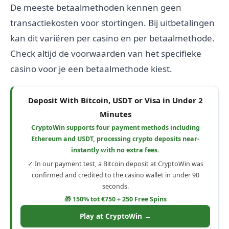
De meeste betaalmethoden kennen geen
transactiekosten voor stortingen. Bij uitbetalingen
kan dit variëren per casino en per betaalmethode.
Check altijd de voorwaarden van het specifieke
casino voor je een betaalmethode kiest.
Deposit With Bitcoin, USDT or Visa in Under 2
Minutes
CryptoWin supports four payment methods including
Ethereum and USDT, processing crypto deposits near-
instantly with no extra fees.
✓ In our payment test, a Bitcoin deposit at CryptoWin was
confirmed and credited to the casino wallet in under 90
seconds.
🎁 150% tot €750 + 250 Free Spins
Play at CryptoWin →