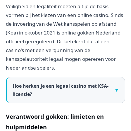
Veiligheid en legaliteit moeten altijd de basis
vormen bij het kiezen van een online casino. Sinds
de invoering van de Wet kansspelen op afstand
(Koa) in oktober 2021 is online gokken Nederland
officieel gereguleerd. Dit betekent dat alleen
casino's met een vergunning van de
kansspelautoriteit legaal mogen opereren voor
Nederlandse spelers.
Hoe herken je een legaal casino met KSA-
▼
licentie?
Verantwoord gokken: limieten en
hulpmiddelen