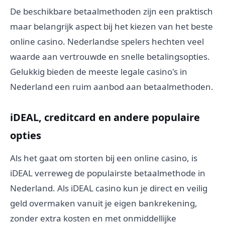
De beschikbare betaalmethoden zijn een praktisch
maar belangrijk aspect bij het kiezen van het beste
online casino. Nederlandse spelers hechten veel
waarde aan vertrouwde en snelle betalingsopties.
Gelukkig bieden de meeste legale casino's in
Nederland een ruim aanbod aan betaalmethoden.
iDEAL, creditcard en andere populaire
opties
Als het gaat om storten bij een online casino, is
iDEAL verreweg de populairste betaalmethode in
Nederland. Als iDEAL casino kun je direct en veilig
geld overmaken vanuit je eigen bankrekening,
zonder extra kosten en met onmiddellijke