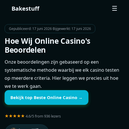
Bakestuff
☰
Gepubliceerd: 17 juni 2026
·
Bijgewerkt: 17 juni 2026
Hoe Wij Online Casino's
Beoordelen
Onze beoordelingen zijn gebaseerd op een
systematische methode waarbij we elk casino testen
op meerdere criteria. Hier leggen we precies uit hoe
we te werk gaan.
Bekijk top Beste Online Casino →
★★★★★
4.6/5 from 936 lezers