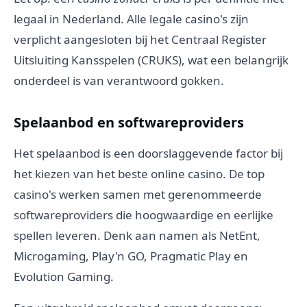
legaal in Nederland. Alle legale casino's zijn
verplicht aangesloten bij het Centraal Register
Uitsluiting Kansspelen (CRUKS), wat een belangrijk
onderdeel is van verantwoord gokken.
Spelaanbod en softwareproviders
Het spelaanbod is een doorslaggevende factor bij
het kiezen van het beste online casino. De top
casino's werken samen met gerenommeerde
softwareproviders die hoogwaardige en eerlijke
spellen leveren. Denk aan namen als NetEnt,
Microgaming, Play'n GO, Pragmatic Play en
Evolution Gaming.