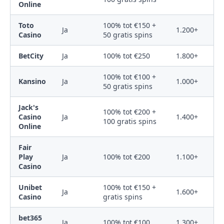
Online
Toto
100% tot €150 +
Ja
1.200+
1
Casino
50 gratis spins
BetCity
Ja
100% tot €250
1.800+
1
100% tot €100 +
Kansino
Ja
1.000+
1
50 gratis spins
Jack's
100% tot €200 +
Casino
Ja
1.400+
1
100 gratis spins
Online
Fair
Play
Ja
100% tot €200
1.100+
2
Casino
Unibet
100% tot €150 +
Ja
1.600+
1
Casino
gratis spins
bet365
Ja
100% tot €100
1.300+
1