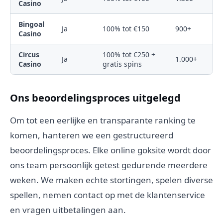
Casino
Bingoal
Ja
100% tot €150
900+
2
Casino
Circus
100% tot €250 +
Ja
1.000+
2
Casino
gratis spins
Ons beoordelingsproces uitgelegd
Om tot een eerlijke en transparante ranking te
komen, hanteren we een gestructureerd
beoordelingsproces. Elke online goksite wordt door
ons team persoonlijk getest gedurende meerdere
weken. We maken echte stortingen, spelen diverse
spellen, nemen contact op met de klantenservice
en vragen uitbetalingen aan.