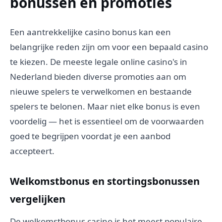
bonussen en promoties
Een aantrekkelijke casino bonus kan een
belangrijke reden zijn om voor een bepaald casino
te kiezen. De meeste legale online casino's in
Nederland bieden diverse promoties aan om
nieuwe spelers te verwelkomen en bestaande
spelers te belonen. Maar niet elke bonus is even
voordelig — het is essentieel om de voorwaarden
goed te begrijpen voordat je een aanbod
accepteert.
Welkomstbonus en stortingsbonussen
vergelijken
De welkomstbonus casino is het meest populaire