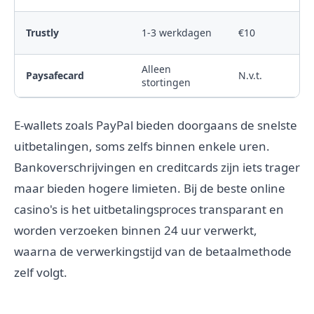
Trustly
1-3 werkdagen
€10
Alleen
Paysafecard
N.v.t.
stortingen
E-wallets zoals PayPal bieden doorgaans de snelste
uitbetalingen, soms zelfs binnen enkele uren.
Bankoverschrijvingen en creditcards zijn iets trager
maar bieden hogere limieten. Bij de beste online
casino's is het uitbetalingsproces transparant en
worden verzoeken binnen 24 uur verwerkt,
waarna de verwerkingstijd van de betaalmethode
zelf volgt.