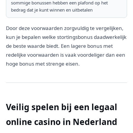
sommige bonussen hebben een plafond op het
bedrag dat je kunt winnen en uitbetalen
Door deze voorwaarden zorgvuldig te vergelijken,
kun je bepalen welke stortingsbonus daadwerkelijk
de beste waarde biedt. Een lagere bonus met
redelijke voorwaarden is vaak voordeliger dan een
hoge bonus met strenge eisen.
Veilig spelen bij een legaal
online casino in Nederland