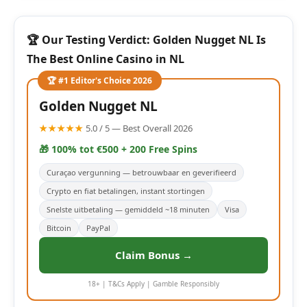
🏆 Our Testing Verdict: Golden Nugget NL Is
The Best Online Casino in NL
🏆 #1 Editor's Choice 2026
Golden Nugget NL
★★★★★
5.0 / 5 — Best Overall 2026
🎁 100% tot €500 + 200 Free Spins
Curaçao vergunning — betrouwbaar en geverifieerd
Crypto en fiat betalingen, instant stortingen
Snelste uitbetaling — gemiddeld ~18 minuten
Visa
Bitcoin
PayPal
Claim Bonus →
18+ | T&Cs Apply | Gamble Responsibly