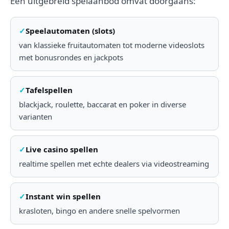
Een uitgebreid spelaanbod omvat doorgaans:
Speelautomaten (slots)
van klassieke fruitautomaten tot moderne videoslots
met bonusrondes en jackpots
Tafelspellen
blackjack, roulette, baccarat en poker in diverse
varianten
Live casino spellen
realtime spellen met echte dealers via videostreaming
Instant win spellen
krasloten, bingo en andere snelle spelvormen